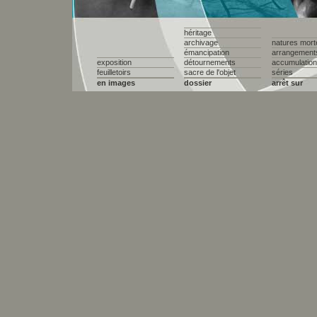
héritage
archivage
natures mort
émancipation
arrangement
exposition
détournements
accumulatio
feuilletoirs
sacre de l'objet
séries
en images
dossier
arrêt sur